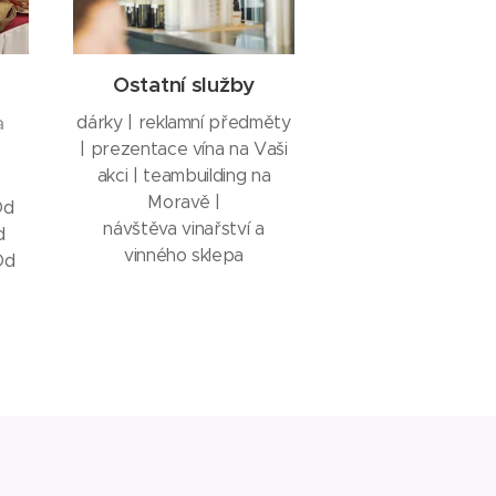
Ostatní služby
a
dárky | reklamní předměty
| prezentace vína na Vaši
akci | teambuilding na
Moravě |
Od
návštěva vinařství a
d
vinného sklepa
Od