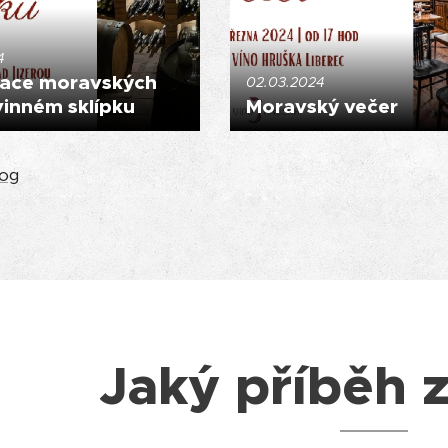
4
ace moravských
02.03.2024
vinném sklípku
Moravský večer
log
Jaký příběh z