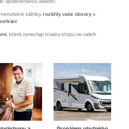
oliv společenskou událost.
menutelné zážitky,
rozšířily vaše obzory
a
setkání
.
ami
, které zanechají trvalou stopu ve vašich
orkshopy a
Pronájem obytného