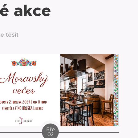
é akce
e těšit
Bře
02