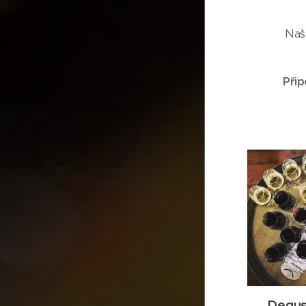
Naš
Přip
Degus