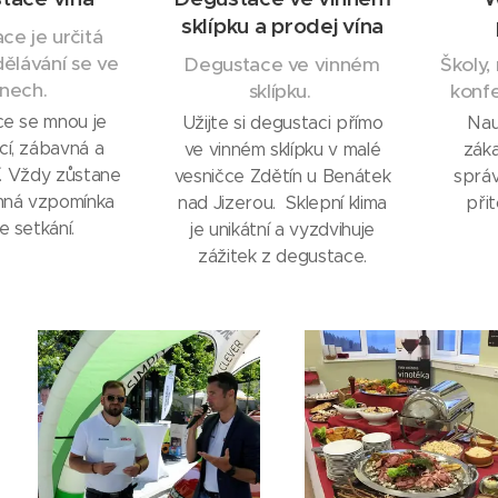
sklípku a prodej vína
ce je určitá
ělávání se ve
Degustace ve vinném
Školy,
ínech.
sklípku.
konfe
e se mnou je
Užijte si degustaci přímo
Nau
cí, zábavná a
ve vinném sklípku v malé
zák
í. Vždy zůstane
vesničce Zdětín u Benátek
sprá
emná vzpomínka
nad Jizerou. Sklepní klima
při
e setkání.
je unikátní a vyzdvihuje
zážitek z degustace.