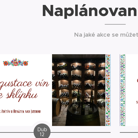
Naplánovan
Na jaké akce se můžet
Dub
12