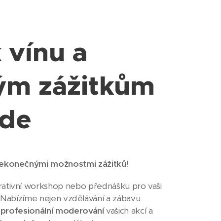
 vínu a
ým zážitkům
zde
ekonečnými možnostmi zážitků
!
pirativní workshop nebo přednášku pro vaši
ě. Nabízíme nejen vzdělávání a zábavu
,
profesionální moderování
vašich akcí a