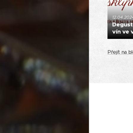
12.04.202
Degust
vín ve 
Přejít na b