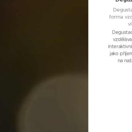
Degusta
forma vzd
v
Degustac
vzděláva
interaktivn
jako příj
na naš