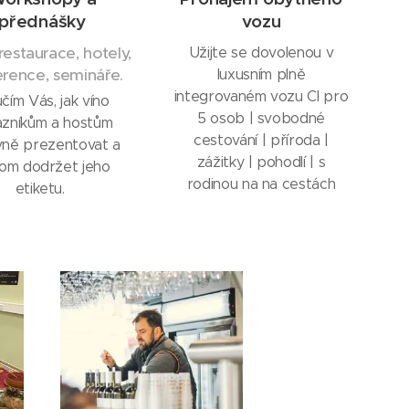
přednášky
vozu
 restaurace, hotely,
Užijte se dovolenou v
rence, semináře.
luxusním plně
integrovaném vozu CI pro
čím Vás, jak víno
5 osob | svobodné
azníkům a hostům
cestování | příroda |
vně prezentovat a
zážitky | pohodlí | s
tom dodržet jeho
rodinou na na cestách
etiketu.