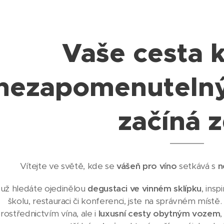
Vaše cesta k
nezapomenuteln
začíná 
Vítejte ve světě, kde se
vášeň pro víno
setkává s
n
už hledáte ojedinělou
degustaci ve vinném sklípku
, ins
školu, restauraci či konferenci, jste na správném míst
rostřednictvím vína, ale i
luxusní cesty obytným vozem