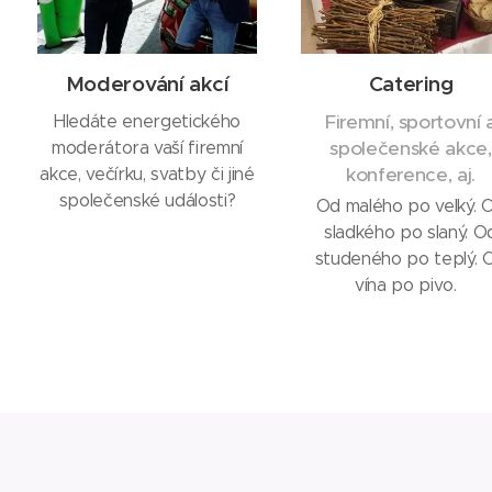
Moderování akcí
Catering
Firemní, sportovní 
Hledáte energetického
společenské akce,
moderátora vaší firemní
konference, aj.
akce, večírku, svatby či jiné
společenské události?
Od malého po velký. 
sladkého po slaný. O
studeného po teplý. 
vína po pivo.