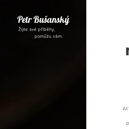
Petr Bušanský
Žijte své příběhy,
pomůžu vám.
Ať 
p