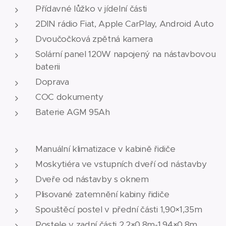
Přídavné lůžko v jídelní části
2DIN rádio Fiat, Apple CarPlay, Android Auto
Dvoučočková zpětná kamera
Solární panel 120W napojený na nástavbovou
baterii
Doprava
COC dokumenty
Baterie AGM 95Ah
Manuální klimatizace v kabině řidiče
Moskytiéra ve vstupních dveří od nástavby
Dveře od nástavby s oknem
Plisované zatemnění kabiny řidiče
Spouštěcí postel v přední části 1,90×1,35m
Postele v zadní části 2,2×0,8m-1,94×0,8m