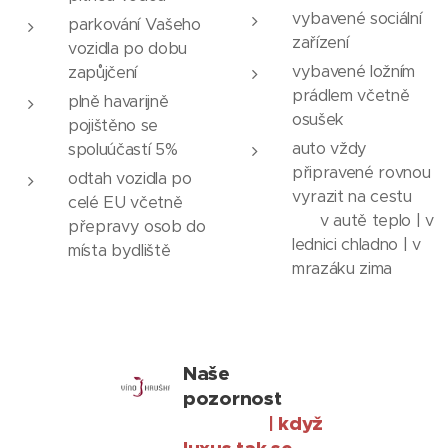
vybavené sociální
parkování Vašeho
zařízení
vozidla po dobu
vybavené ložním
zapůjčení
prádlem včetně
plně havarijně
osušek
pojištěno se
auto vždy
spoluúčastí 5%
připravené rovnou
odtah vozidla po
vyrazit na cestu
celé EU včetně
v autě teplo | v
přepravy osob do
lednici chladno | v
místa bydliště
mrazáku zima
Naše
pozornost
| když