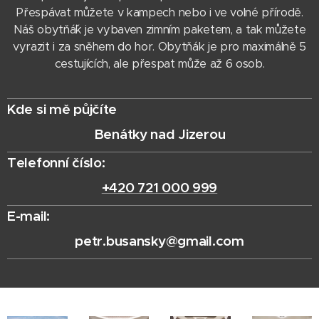
Přespávat můžete v kampech nebo i ve volné přírodě.
Náš obytňáˇk je vybaven zimním paketem, a tak můžete
vyrazit i za sněhem do hor. Obytňák je pro maximálně 5
cestujících, ale přespat může až 6 osob.
Kde si mě půjčíte
Benátky nad Jizerou
Telefonní číslo:
+420 721 000 999
E-mail:
petr.busansky@gmail.com