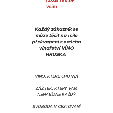
luxus tak se
vším
Každý zákazník se
může těšit na milé
překvapení z našeho
vinařství VÍNO
HRUŠKA
VÍNO, KTERÉ CHUTNÁ
ZÁŽITEK, KTERÝ VÁM
NENABÍDNE KAŽDÝ
SVOBODA V CESTOVÁNÍ