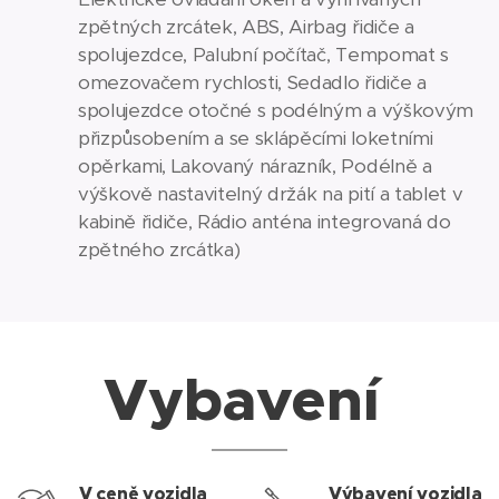
zpětných zrcátek, ABS, Airbag řidiče a
spolujezdce, Palubní počítač, Tempomat s
omezovačem rychlosti, Sedadlo řidiče a
spolujezdce otočné s podélným a výškovým
přizpůsobením a se sklápěcími loketními
opěrkami, Lakovaný nárazník, Podélně a
výškově nastavitelný držák na pití a tablet v
kabině řidiče, Rádio anténa integrovaná do
zpětného zrcátka)
Vybavení
V ceně vozidla
Výbavení vozidla