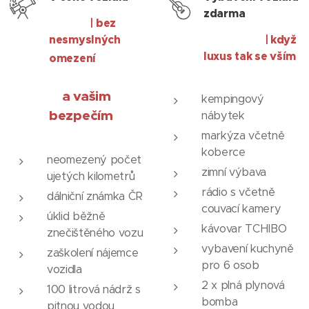
zdarma
| bez
nesmyslných
| když
luxus tak se vším
omezení
a vašim
kempingový
bezpečím
nábytek
markýza včetně
koberce
neomezený počet
zimní výbava
ujetých kilometrů
rádio s včetně
dálniční známka ČR
couvací kamery
úklid běžně
kávovar TCHIBO
znečištěného vozu
vybavení kuchyně
zaškolení nájemce
pro 6 osob
vozidla
2 x plná plynová
100 litrová nádrž s
bomba
pitnou vodou