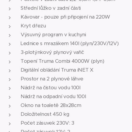
Střední lůžko v zadní části
Kávovar - pouze při připojení na 220W
Kryt dřezu
Výsuvný program v kuchyni
Lednice s mrazákem 140l (plyn/230V/12V)
3-plotýnkový plynový vařič
Topení Truma Combi 4000W (plyn)
Digitální obládání Truma iNET X
Prostor na 2 plynové láhve
Nádrž na čistou vodu 100l
Nádrž na odpadní vodu 100l
Okno na toaletě 28x28cm
Doložitelnost 450 kg
Počet zásuvek 230V: 3
Počet zásuvek 12V: 2